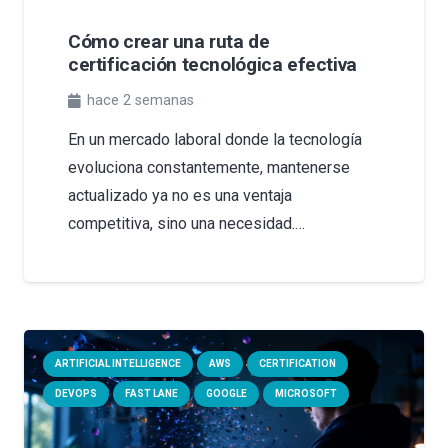
Cómo crear una ruta de
certificación tecnológica efectiva
hace 2 semanas
En un mercado laboral donde la tecnología
evoluciona constantemente, mantenerse
actualizado ya no es una ventaja
competitiva, sino una necesidad.…
ARTIFICIAL INTELLIGENCE
AWS
CERTIFICATION
DEVOPS
FAST LANE
GOOGLE
MICROSOFT