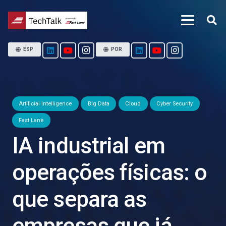
ESP
POR
Artificial Intelligence
Big Data
Cloud
Cyber Security
Fast Lane
IA industrial em
operações físicas: o
que separa as