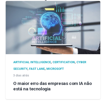
ARTIFICIAL INTELLIGENCE
,
CERTIFICATION
,
CYBER
SECURITY
,
FAST LANE
,
MICROSOFT
3 dias atrás
O maior erro das empresas com IA não
está na tecnologia