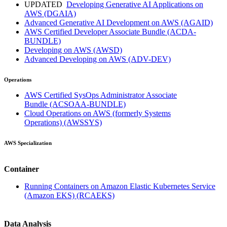
UPDATED
Developing Generative AI Applications on
AWS
(DGAIA)
Advanced Generative AI Development on AWS
(AGAID)
AWS Certified Developer Associate Bundle
(ACDA-
BUNDLE)
Developing on AWS
(AWSD)
Advanced Developing on AWS
(ADV-DEV)
Operations
AWS Certified SysOps Administrator Associate
Bundle
(ACSOAA-BUNDLE)
Cloud Operations on AWS (formerly Systems
Operations)
(AWSSYS)
AWS Specialization
Container
Running Containers on Amazon Elastic Kubernetes Service
(Amazon EKS)
(RCAEKS)
Data Analysis