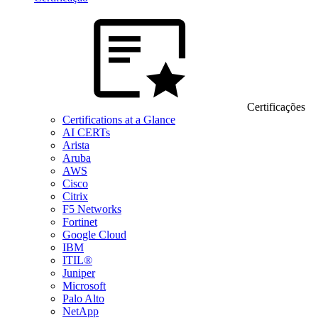
Certificações
Certifications at a Glance
AI CERTs
Arista
Aruba
AWS
Cisco
Citrix
F5 Networks
Fortinet
Google Cloud
IBM
ITIL®
Juniper
Microsoft
Palo Alto
NetApp