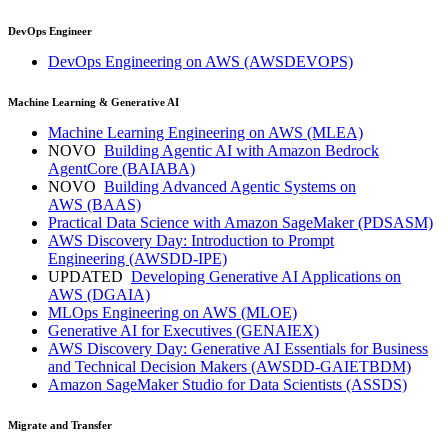
DevOps Engineer
DevOps Engineering on AWS
(AWSDEVOPS)
Machine Learning & Generative AI
Machine Learning Engineering on AWS
(MLEA)
NOVO
Building Agentic AI with Amazon Bedrock
AgentCore
(BAIABA)
NOVO
Building Advanced Agentic Systems on
AWS
(BAAS)
Practical Data Science with Amazon SageMaker
(PDSASM)
AWS Discovery Day: Introduction to Prompt
Engineering
(AWSDD-IPE)
UPDATED
Developing Generative AI Applications on
AWS
(DGAIA)
MLOps Engineering on AWS
(MLOE)
Generative AI for Executives
(GENAIEX)
AWS Discovery Day: Generative AI Essentials for Business
and Technical Decision Makers
(AWSDD-GAIETBDM)
Amazon SageMaker Studio for Data Scientists
(ASSDS)
Migrate and Transfer