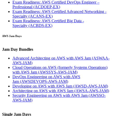
Exam Readiness: AWS Certified DevOps Engineer –
Professional
(ACDOEP-EX)
Exam Readiness: AWS Certified Advanced Networking -
Specialty
(ACANS-EX)
Exam Readiness: AWS Certified Big Data -
Specialty
(ACBDS-EX)
AWS Jam Days
Jam Day Bundles
Advanced Architecting on AWS with AWS Jam
(ASWAA-
AWS-JAM)
Cloud Operations on AWS (formerly Systems Operations)
with AWS Jam
(AWSSYS-AWS-JAM)
DevOps Engineering on AWS with AWS
Jam
(AWSDEVOPS-AWS-JAM)
Developing on AWS with AWS Jam
(AWSD-AWS-JAM)
Architecting on AWS with AWS Jam
(AWSA-AWS-JAM)
Security Engineering on AWS with AWS Jam
(AWSSO-
AWS-JAM)
Single Jam Days