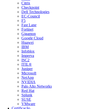
Citrix
Checkpoint
Dell Technologies
EC-Council
F5
Fast Lane
Fortinet
Gigamon
Google Cloud
Huawei
IBM
Infoblox
Imperva
ISC2
ITIL®
Juniper
Microsoft
NetApp
NVIDIA
Palo Alto Networks
Red Hat
Splunk
SUSE
VMware
Certificação