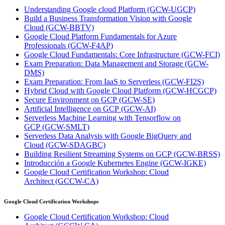
Understanding Google cloud Platform
(GCW-UGCP)
Build a Business Transformation Vision with Google
Cloud
(GCW-BBTV)
Google Cloud Platform Fundamentals for Azure
Professionals
(GCW-F4AP)
Google Cloud Fundamentals: Core Infrastructure
(GCW-FCI)
Exam Preparation: Data Management and Storage
(GCW-
DMS)
Exam Preparation: From IaaS to Serverless
(GCW-FI2S)
Hybrid Cloud with Google Cloud Platform
(GCW-HCGCP)
Secure Environment on GCP
(GCW-SE)
Artificial Intelligence on GCP
(GCW-AI)
Serverless Machine Learning with Tensorflow on
GCP
(GCW-SMLT)
Serverless Data Analysis with Google BigQuery and
Cloud
(GCW-SDAGBC)
Building Resilient Streaming Systems on GCP
(GCW-BRSS)
Introducción a Google Kubernetes Engine
(GCW-IGKE)
Google Cloud Certification Workshop: Cloud
Architect
(GCCW-CA)
Google Cloud Certification Workshops
Google Cloud Certification Workshop: Cloud