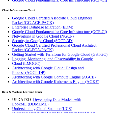
Google Cloud Fundamentals: Core Infrastructure
(GCF-CI)
Cloud Infrastructure Track
Google Cloud Certified Associate Cloud Engineer
Packet
(GC-ACE-PACK)
Enterprise Database Migration
(EDM)
Google Cloud Fundamentals: Core Infrastructure
(GCF-CI)
Networking in Google Cloud
(NGCP)
Security in Google Cloud
(SGCP-3D)
Google Cloud Certified Professional Cloud Architect
Packet
(GC-PCA-PACK)
Getting Started with Terraform for Google Cloud
(GSTGC)
Logging, Monitoring, and Observability in Google
Cloud
(LMOGC)
Architecting with Google Cloud: Design and
Process
(AGCP-DP)
Architecting with Google Compute Engine
(AGCE)
Architecting with Google Kubernetes Engine
(AGKE)
Data & Machine Learning Track
UPDATED
Developing Data Models with
LookML
(DDMLML)
Understanding Cloud Spanner
(UCS)