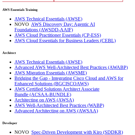
AWS Essentials Training
AWS Technical Essentials
(AWSE)
NOVO
AWS Discovery Day: Agentic AI
Foundations
(AWSDD-AAIF)
AWS Cloud Practitioner Essentials
(CP-ESS)
AWS Cloud Essentials for Business Leaders
(CEBL)
Architect
AWS Technical Essentials
(AWSE)
Advanced AWS Well-Architected Best Practices
(AWABP)
AWS Migration Essentials
(AWSME)
Bridging the Gap - Integrating Cisco Cloud and AWS for
Enhanced Solutions
(BGCISCOAWS)
AWS Certified Solutions Architect Associate
Bundle
(ACSAA-BUNDLE)
Architecting on AWS
(AWSA)
AWS Well-Architected Best Practices
(WABP)
Advanced Architecting on AWS
(AWSAA)
Developer
NOVO
Spec-Driven Development with Kiro
(SDDKR)