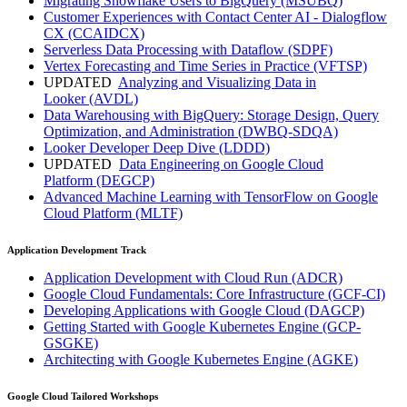
Migrating Snowflake Users to BigQuery
(MSUBQ)
Customer Experiences with Contact Center AI - Dialogflow
CX
(CCAIDCX)
Serverless Data Processing with Dataflow
(SDPF)
Vertex Forecasting and Time Series in Practice
(VFTSP)
UPDATED
Analyzing and Visualizing Data in
Looker
(AVDL)
Data Warehousing with BigQuery: Storage Design, Query
Optimization, and Administration
(DWBQ-SDQA)
Looker Developer Deep Dive
(LDDD)
UPDATED
Data Engineering on Google Cloud
Platform
(DEGCP)
Advanced Machine Learning with TensorFlow on Google
Cloud Platform
(MLTF)
Application Development Track
Application Development with Cloud Run
(ADCR)
Google Cloud Fundamentals: Core Infrastructure
(GCF-CI)
Developing Applications with Google Cloud
(DAGCP)
Getting Started with Google Kubernetes Engine
(GCP-
GSGKE)
Architecting with Google Kubernetes Engine
(AGKE)
Google Cloud Tailored Workshops