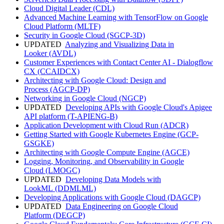
Cloud Digital Leader
(CDL)
Advanced Machine Learning with TensorFlow on Google
Cloud Platform
(MLTF)
Security in Google Cloud
(SGCP-3D)
UPDATED
Analyzing and Visualizing Data in
Looker
(AVDL)
Customer Experiences with Contact Center AI - Dialogflow
CX
(CCAIDCX)
Architecting with Google Cloud: Design and
Process
(AGCP-DP)
Networking in Google Cloud
(NGCP)
UPDATED
Developing APIs with Google Cloud's Apigee
API platform
(T-APIENG-B)
Application Development with Cloud Run
(ADCR)
Getting Started with Google Kubernetes Engine
(GCP-
GSGKE)
Architecting with Google Compute Engine
(AGCE)
Logging, Monitoring, and Observability in Google
Cloud
(LMOGC)
UPDATED
Developing Data Models with
LookML
(DDMLML)
Developing Applications with Google Cloud
(DAGCP)
UPDATED
Data Engineering on Google Cloud
Platform
(DEGCP)