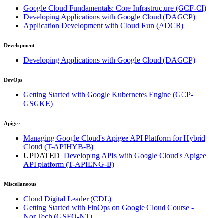
Google Cloud Fundamentals: Core Infrastructure
(GCF-CI)
Developing Applications with Google Cloud
(DAGCP)
Application Development with Cloud Run
(ADCR)
Development
Developing Applications with Google Cloud
(DAGCP)
DevOps
Getting Started with Google Kubernetes Engine
(GCP-
GSGKE)
Apigee
Managing Google Cloud's Apigee API Platform for Hybrid
Cloud
(T-APIHYB-B)
UPDATED
Developing APIs with Google Cloud's Apigee
API platform
(T-APIENG-B)
Miscellaneous
Cloud Digital Leader
(CDL)
Getting Started with FinOps on Google Cloud Course -
NonTech
(GSFO-NT)