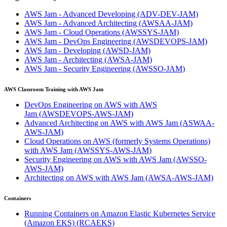
AWS Jam - Advanced Developing
(ADV-DEV-JAM)
AWS Jam - Advanced Architecting
(AWSAA-JAM)
AWS Jam - Cloud Operations
(AWSSYS-JAM)
AWS Jam - DevOps Engineering
(AWSDEVOPS-JAM)
AWS Jam - Developing
(AWSD-JAM)
AWS Jam - Architecting
(AWSA-JAM)
AWS Jam - Security Engineering
(AWSSO-JAM)
AWS Classroom Training with AWS Jam
DevOps Engineering on AWS with AWS
Jam
(AWSDEVOPS-AWS-JAM)
Advanced Architecting on AWS with AWS Jam
(ASWAA-
AWS-JAM)
Cloud Operations on AWS (formerly Systems Operations)
with AWS Jam
(AWSSYS-AWS-JAM)
Security Engineering on AWS with AWS Jam
(AWSSO-
AWS-JAM)
Architecting on AWS with AWS Jam
(AWSA-AWS-JAM)
Containers
Running Containers on Amazon Elastic Kubernetes Service
(Amazon EKS)
(RCAEKS)