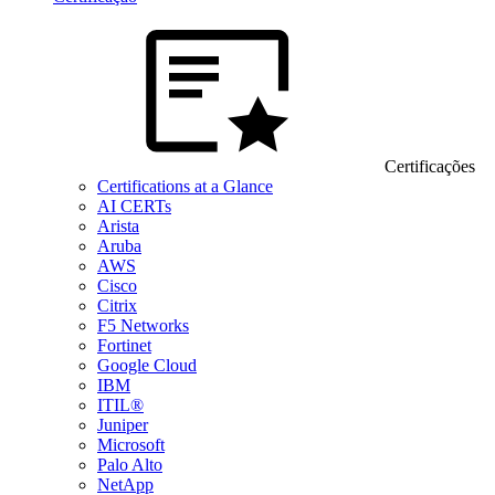
Certificações
Certifications at a Glance
AI CERTs
Arista
Aruba
AWS
Cisco
Citrix
F5 Networks
Fortinet
Google Cloud
IBM
ITIL®
Juniper
Microsoft
Palo Alto
NetApp