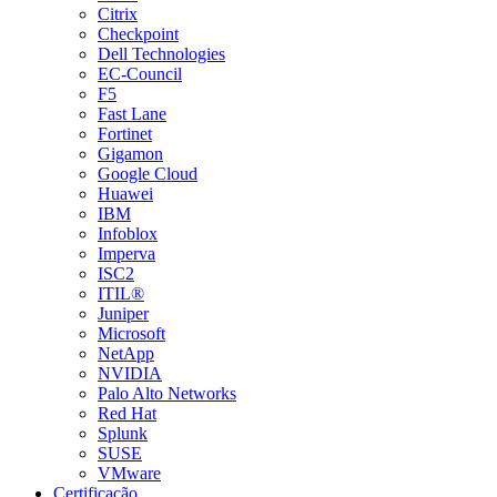
Citrix
Checkpoint
Dell Technologies
EC-Council
F5
Fast Lane
Fortinet
Gigamon
Google Cloud
Huawei
IBM
Infoblox
Imperva
ISC2
ITIL®
Juniper
Microsoft
NetApp
NVIDIA
Palo Alto Networks
Red Hat
Splunk
SUSE
VMware
Certificação