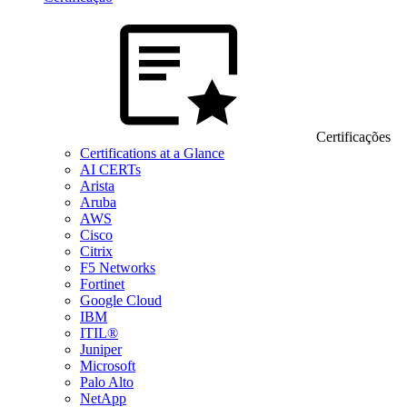
Certificações
Certifications at a Glance
AI CERTs
Arista
Aruba
AWS
Cisco
Citrix
F5 Networks
Fortinet
Google Cloud
IBM
ITIL®
Juniper
Microsoft
Palo Alto
NetApp