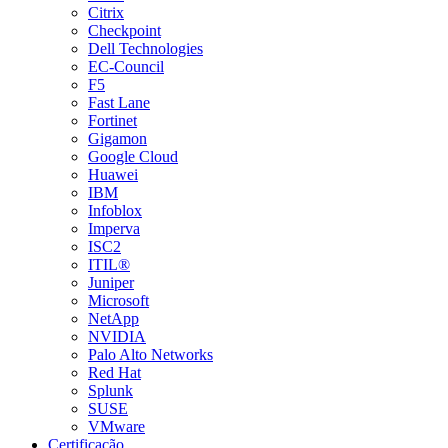
Citrix
Checkpoint
Dell Technologies
EC-Council
F5
Fast Lane
Fortinet
Gigamon
Google Cloud
Huawei
IBM
Infoblox
Imperva
ISC2
ITIL®
Juniper
Microsoft
NetApp
NVIDIA
Palo Alto Networks
Red Hat
Splunk
SUSE
VMware
Certificação