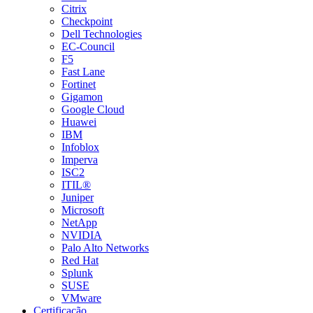
Citrix
Checkpoint
Dell Technologies
EC-Council
F5
Fast Lane
Fortinet
Gigamon
Google Cloud
Huawei
IBM
Infoblox
Imperva
ISC2
ITIL®
Juniper
Microsoft
NetApp
NVIDIA
Palo Alto Networks
Red Hat
Splunk
SUSE
VMware
Certificação