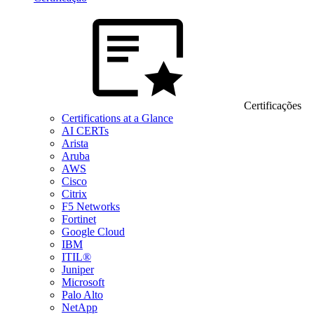
Certificações
Certifications at a Glance
AI CERTs
Arista
Aruba
AWS
Cisco
Citrix
F5 Networks
Fortinet
Google Cloud
IBM
ITIL®
Juniper
Microsoft
Palo Alto
NetApp