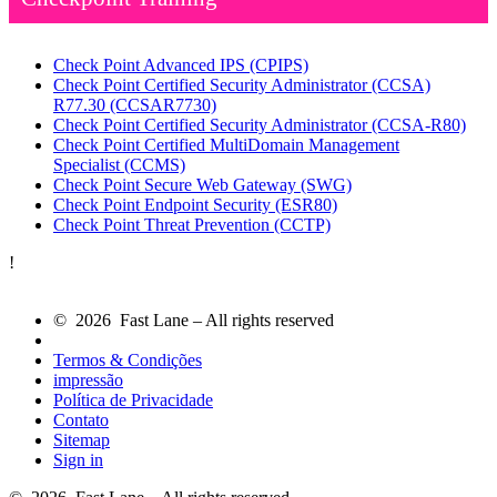
Check Point Advanced IPS
(CPIPS)
Check Point Certified Security Administrator (CCSA)
R77.30
(CCSAR7730)
Check Point Certified Security Administrator
(CCSA-R80)
Check Point Certified MultiDomain Management
Specialist
(CCMS)
Check Point Secure Web Gateway
(SWG)
Check Point Endpoint Security
(ESR80)
Check Point Threat Prevention
(CCTP)
!
© 2026 Fast Lane – All rights reserved
Termos & Condições
impressão
Política de Privacidade
Contato
Sitemap
Sign in