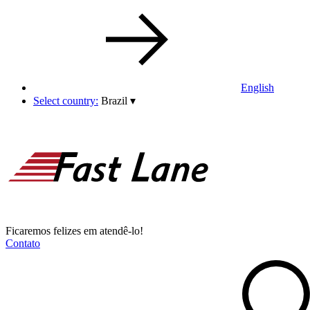
English
Select country:
Brazil
▾
Ficaremos felizes em atendê-lo!
Contato