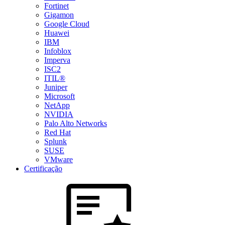
Fortinet
Gigamon
Google Cloud
Huawei
IBM
Infoblox
Imperva
ISC2
ITIL®
Juniper
Microsoft
NetApp
NVIDIA
Palo Alto Networks
Red Hat
Splunk
SUSE
VMware
Certificação