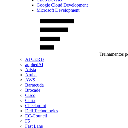
Google Cloud Development
Microsoft Development
Treinamentos po
AI CERTs
appliedAI
Arista
Aruba
AWS
Barracuda
Brocade
Cisco
Citrix
Checkpoint
Dell Technologies
EC-Council
F5
Fast Lane