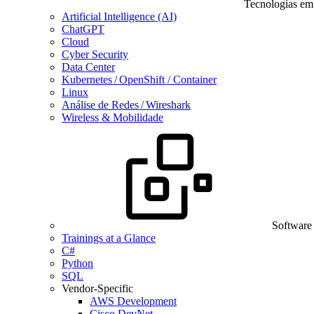
Tecnologias em
Artificial Intelligence (AI)
ChatGPT
Cloud
Cyber Security
Data Center
Kubernetes / OpenShift / Container
Linux
Análise de Redes / Wireshark
Wireless & Mobilidade
Software
Trainings at a Glance
C#
Python
SQL
Vendor-Specific
AWS Development
Cisco DevNet