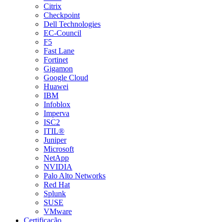
Citrix
Checkpoint
Dell Technologies
EC-Council
F5
Fast Lane
Fortinet
Gigamon
Google Cloud
Huawei
IBM
Infoblox
Imperva
ISC2
ITIL®
Juniper
Microsoft
NetApp
NVIDIA
Palo Alto Networks
Red Hat
Splunk
SUSE
VMware
Certificação