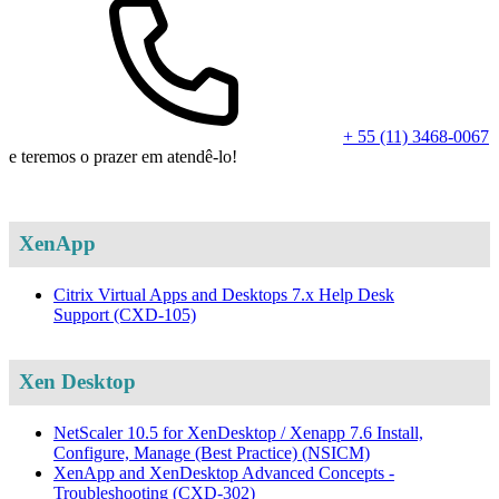
+ 55 (11) 3468-0067
e teremos o prazer em atendê-lo!
XenApp
Citrix Virtual Apps and Desktops 7.x Help Desk
Support
(CXD-105)
Xen Desktop
NetScaler 10.5 for XenDesktop / Xenapp 7.6 Install,
Configure, Manage (Best Practice)
(NSICM)
XenApp and XenDesktop Advanced Concepts -
Troubleshooting
(CXD-302)