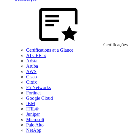
Certificações
Certifications at a Glance
AI CERTs
Arista
Aruba
AWS
Cisco
Citrix
F5 Networks
Fortinet
Google Cloud
IBM
ITIL®
Juniper
Microsoft
Palo Alto
NetApp