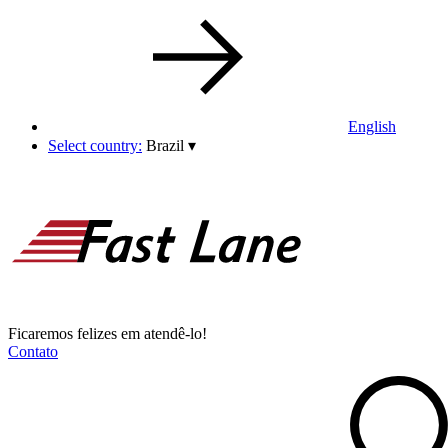
English
Select country:
Brazil
▾
Ficaremos felizes em atendê-lo!
Contato