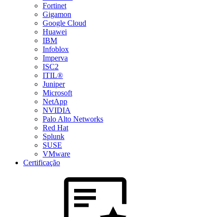
Fortinet
Gigamon
Google Cloud
Huawei
IBM
Infoblox
Imperva
ISC2
ITIL®
Juniper
Microsoft
NetApp
NVIDIA
Palo Alto Networks
Red Hat
Splunk
SUSE
VMware
Certificação