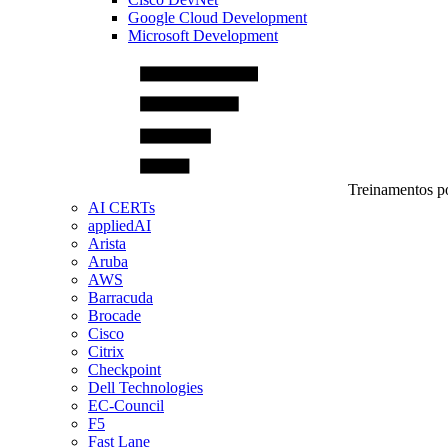
Google Cloud Development
Microsoft Development
Treinamentos po
AI CERTs
appliedAI
Arista
Aruba
AWS
Barracuda
Brocade
Cisco
Citrix
Checkpoint
Dell Technologies
EC-Council
F5
Fast Lane