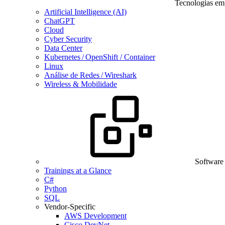
Tecnologias em
Artificial Intelligence (AI)
ChatGPT
Cloud
Cyber Security
Data Center
Kubernetes / OpenShift / Container
Linux
Análise de Redes / Wireshark
Wireless & Mobilidade
Software
Trainings at a Glance
C#
Python
SQL
Vendor-Specific
AWS Development
Cisco DevNet