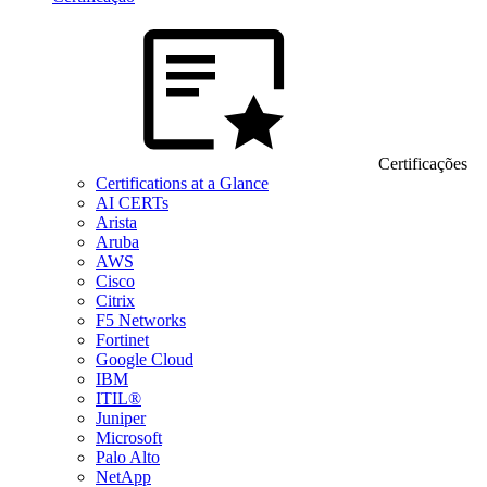
Certificações
Certifications at a Glance
AI CERTs
Arista
Aruba
AWS
Cisco
Citrix
F5 Networks
Fortinet
Google Cloud
IBM
ITIL®
Juniper
Microsoft
Palo Alto
NetApp