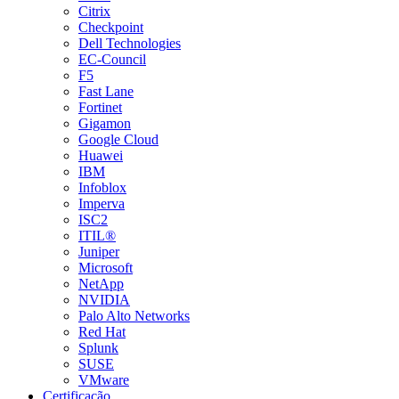
Citrix
Checkpoint
Dell Technologies
EC-Council
F5
Fast Lane
Fortinet
Gigamon
Google Cloud
Huawei
IBM
Infoblox
Imperva
ISC2
ITIL®
Juniper
Microsoft
NetApp
NVIDIA
Palo Alto Networks
Red Hat
Splunk
SUSE
VMware
Certificação