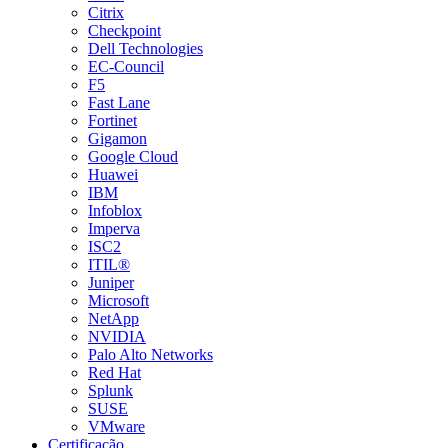
Citrix
Checkpoint
Dell Technologies
EC-Council
F5
Fast Lane
Fortinet
Gigamon
Google Cloud
Huawei
IBM
Infoblox
Imperva
ISC2
ITIL®
Juniper
Microsoft
NetApp
NVIDIA
Palo Alto Networks
Red Hat
Splunk
SUSE
VMware
Certificação