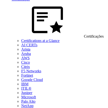
Certificações
Certifications at a Glance
AI CERTs
Arista
Aruba
AWS
Cisco
Citrix
F5 Networks
Fortinet
Google Cloud
IBM
ITIL®
Juniper
Microsoft
Palo Alto
NetApp