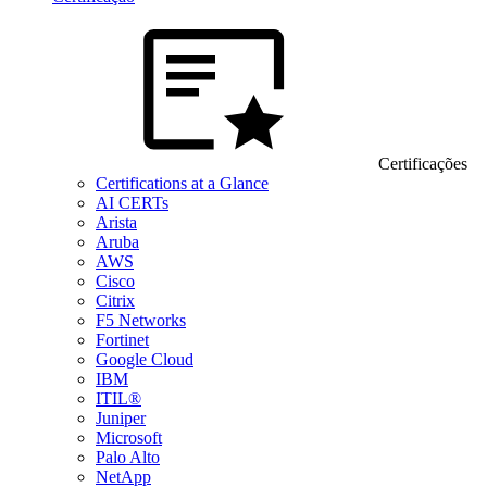
Certificações
Certifications at a Glance
AI CERTs
Arista
Aruba
AWS
Cisco
Citrix
F5 Networks
Fortinet
Google Cloud
IBM
ITIL®
Juniper
Microsoft
Palo Alto
NetApp