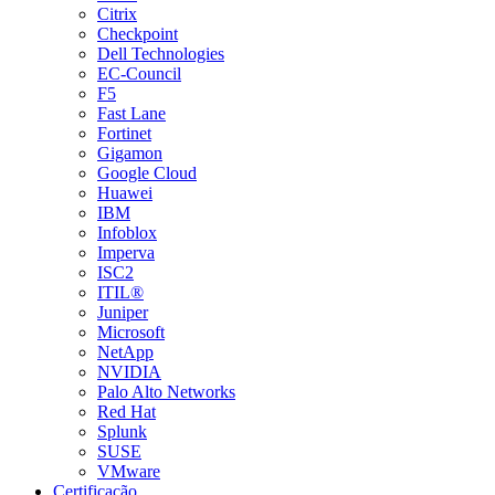
Citrix
Checkpoint
Dell Technologies
EC-Council
F5
Fast Lane
Fortinet
Gigamon
Google Cloud
Huawei
IBM
Infoblox
Imperva
ISC2
ITIL®
Juniper
Microsoft
NetApp
NVIDIA
Palo Alto Networks
Red Hat
Splunk
SUSE
VMware
Certificação