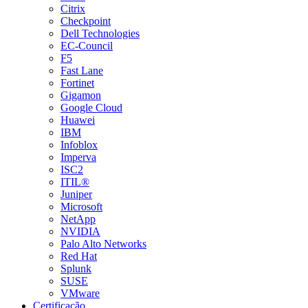
Citrix
Checkpoint
Dell Technologies
EC-Council
F5
Fast Lane
Fortinet
Gigamon
Google Cloud
Huawei
IBM
Infoblox
Imperva
ISC2
ITIL®
Juniper
Microsoft
NetApp
NVIDIA
Palo Alto Networks
Red Hat
Splunk
SUSE
VMware
Certificação