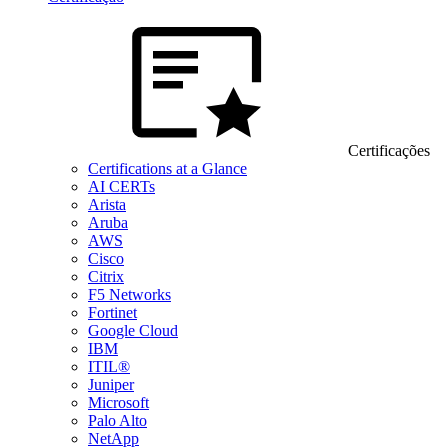
Certificações
Certifications at a Glance
AI CERTs
Arista
Aruba
AWS
Cisco
Citrix
F5 Networks
Fortinet
Google Cloud
IBM
ITIL®
Juniper
Microsoft
Palo Alto
NetApp