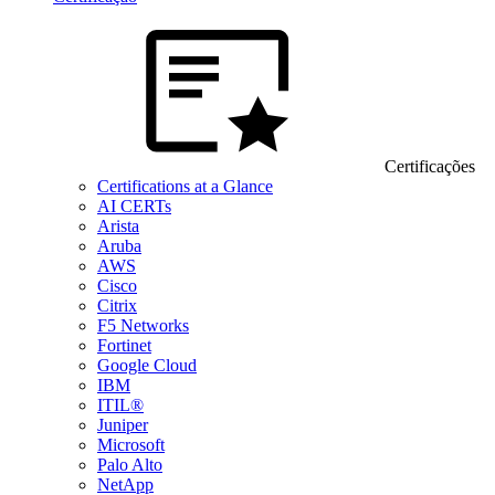
Certificações
Certifications at a Glance
AI CERTs
Arista
Aruba
AWS
Cisco
Citrix
F5 Networks
Fortinet
Google Cloud
IBM
ITIL®
Juniper
Microsoft
Palo Alto
NetApp