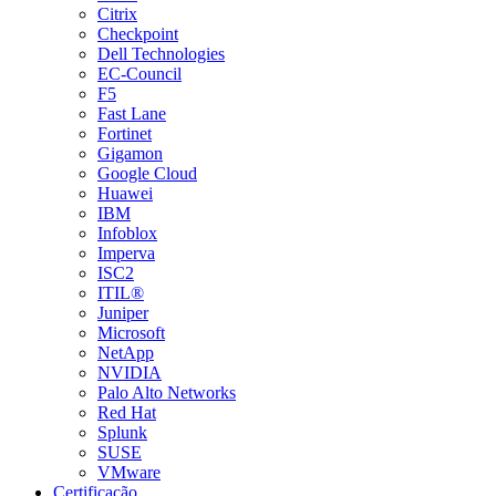
Citrix
Checkpoint
Dell Technologies
EC-Council
F5
Fast Lane
Fortinet
Gigamon
Google Cloud
Huawei
IBM
Infoblox
Imperva
ISC2
ITIL®
Juniper
Microsoft
NetApp
NVIDIA
Palo Alto Networks
Red Hat
Splunk
SUSE
VMware
Certificação