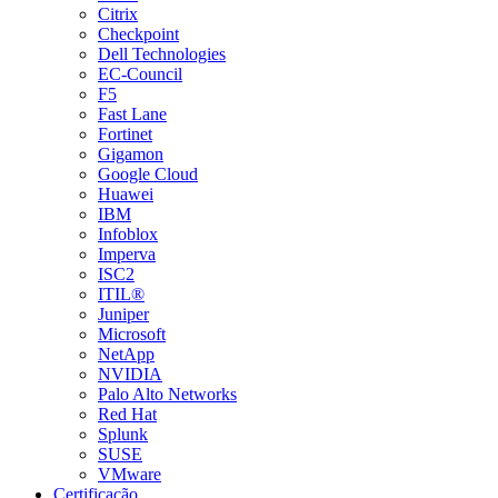
Citrix
Checkpoint
Dell Technologies
EC-Council
F5
Fast Lane
Fortinet
Gigamon
Google Cloud
Huawei
IBM
Infoblox
Imperva
ISC2
ITIL®
Juniper
Microsoft
NetApp
NVIDIA
Palo Alto Networks
Red Hat
Splunk
SUSE
VMware
Certificação