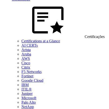
Certificações
Certifications at a Glance
AI CERTs
Arista
Aruba
AWS
Cisco
Citrix
F5 Networks
Fortinet
Google Cloud
IBM
ITIL®
Juniper
Microsoft
Palo Alto
NetApp