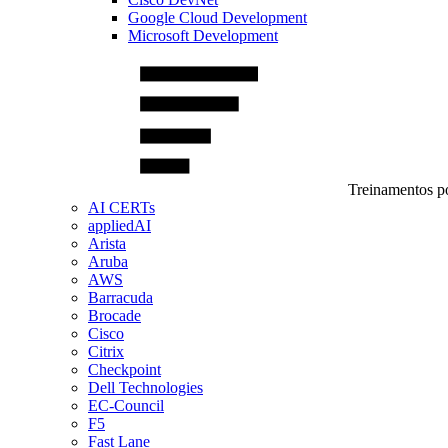
Google Cloud Development
Microsoft Development
Treinamentos po
AI CERTs
appliedAI
Arista
Aruba
AWS
Barracuda
Brocade
Cisco
Citrix
Checkpoint
Dell Technologies
EC-Council
F5
Fast Lane