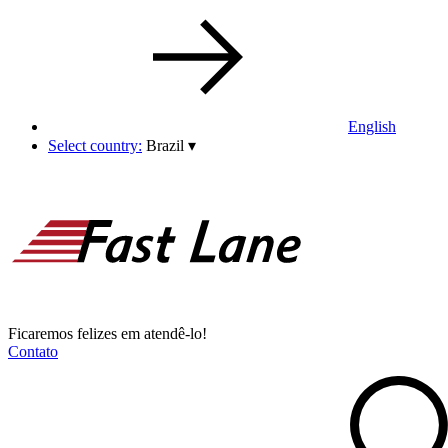
English
Select country:
Brazil
▾
Ficaremos felizes em atendê-lo!
Contato