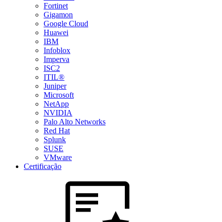
Fortinet
Gigamon
Google Cloud
Huawei
IBM
Infoblox
Imperva
ISC2
ITIL®
Juniper
Microsoft
NetApp
NVIDIA
Palo Alto Networks
Red Hat
Splunk
SUSE
VMware
Certificação