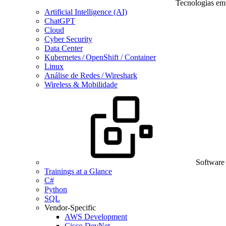
Tecnologias em
Artificial Intelligence (AI)
ChatGPT
Cloud
Cyber Security
Data Center
Kubernetes / OpenShift / Container
Linux
Análise de Redes / Wireshark
Wireless & Mobilidade
Software
Trainings at a Glance
C#
Python
SQL
Vendor-Specific
AWS Development
Cisco DevNet