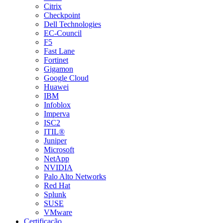
Citrix
Checkpoint
Dell Technologies
EC-Council
F5
Fast Lane
Fortinet
Gigamon
Google Cloud
Huawei
IBM
Infoblox
Imperva
ISC2
ITIL®
Juniper
Microsoft
NetApp
NVIDIA
Palo Alto Networks
Red Hat
Splunk
SUSE
VMware
Certificação