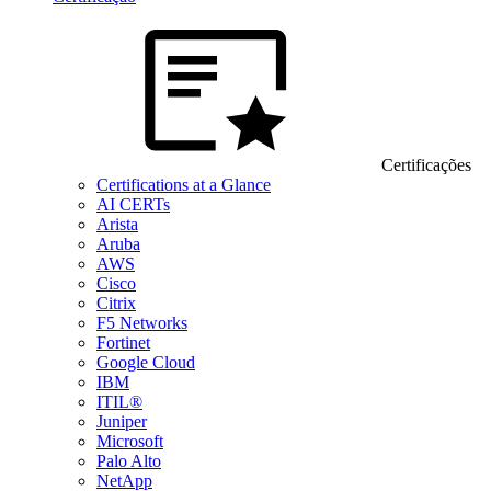
Certificações
Certifications at a Glance
AI CERTs
Arista
Aruba
AWS
Cisco
Citrix
F5 Networks
Fortinet
Google Cloud
IBM
ITIL®
Juniper
Microsoft
Palo Alto
NetApp