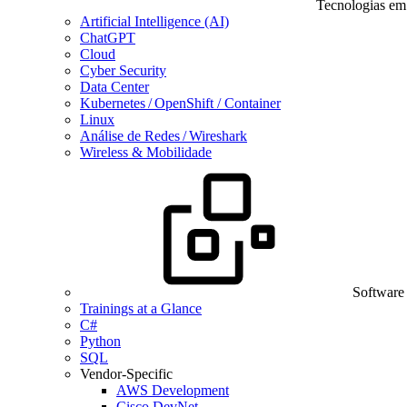
Tecnologias em
Artificial Intelligence (AI)
ChatGPT
Cloud
Cyber Security
Data Center
Kubernetes / OpenShift / Container
Linux
Análise de Redes / Wireshark
Wireless & Mobilidade
Software
Trainings at a Glance
C#
Python
SQL
Vendor-Specific
AWS Development
Cisco DevNet