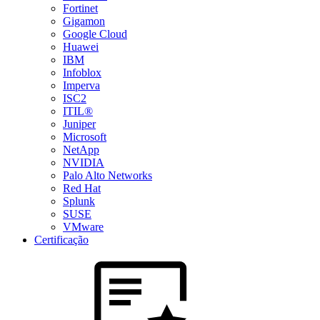
Fortinet
Gigamon
Google Cloud
Huawei
IBM
Infoblox
Imperva
ISC2
ITIL®
Juniper
Microsoft
NetApp
NVIDIA
Palo Alto Networks
Red Hat
Splunk
SUSE
VMware
Certificação