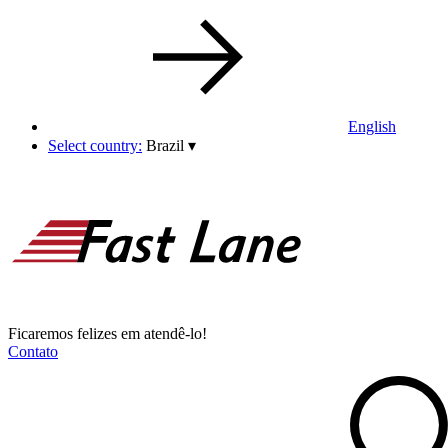
English
Select country:
Brazil
▾
Ficaremos felizes em atendê-lo!
Contato