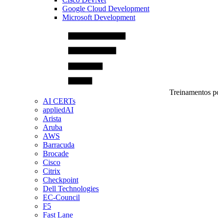
Google Cloud Development
Microsoft Development
Treinamentos po
AI CERTs
appliedAI
Arista
Aruba
AWS
Barracuda
Brocade
Cisco
Citrix
Checkpoint
Dell Technologies
EC-Council
F5
Fast Lane