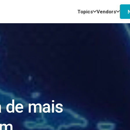
Topics
Vendors
 de mais
em