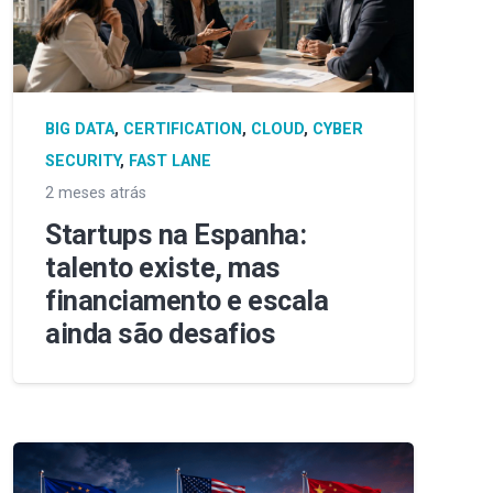
BIG DATA
,
CERTIFICATION
,
CLOUD
,
CYBER
SECURITY
,
FAST LANE
2 meses atrás
Startups na Espanha:
talento existe, mas
financiamento e escala
ainda são desafios