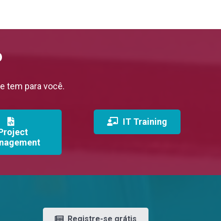
o
ne tem para você.
IT Training
Project
nagement
Registre-se grátis