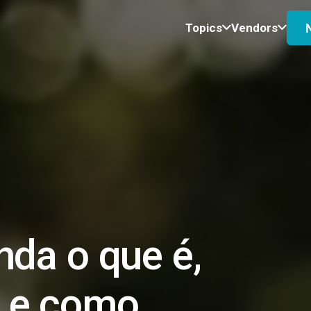
Topics
Vendors
nda o que é,
 e como