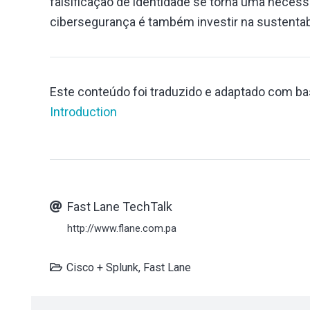
falsificação de identidade se torna uma necess
cibersegurança é também investir na sustentab
Este conteúdo foi traduzido e adaptado com base
Introduction
Fast Lane TechTalk
http://www.flane.com.pa
Cisco + Splunk
,
Fast Lane