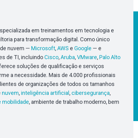
especializada em treinamentos em tecnologia e
toria para transformação digital. Como único
es de nuvem —
Microsoft
,
AWS
e
Google
— e
s de TI, incluindo
Cisco
,
Aruba
,
VMware
,
Palo Alto
 oferece soluções de qualificação e serviços
rme a necessidade. Mais de 4.000 profissionais
clientes de organizações de todos os tamanhos
e
nuvem
,
inteligência artificial
,
cibersegurança
,
e mobilidade
, ambiente de trabalho moderno, bem