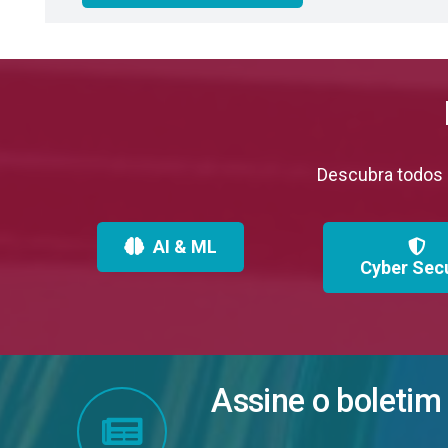
Descubra todos o
AI & ML
Cyber Secu
Assine o boletim