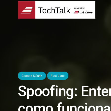
Cisco + Splunk
Fast Lane
Spoofing: Ente
como funciona