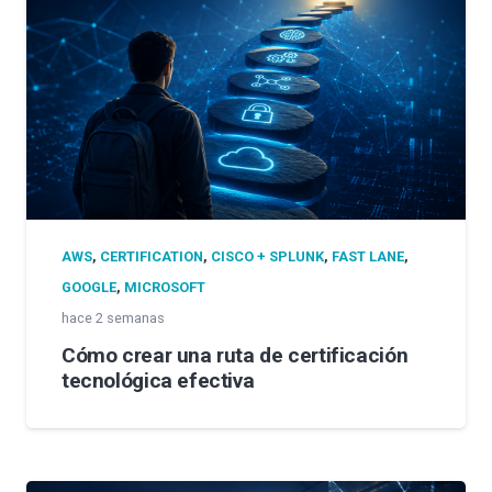
AWS
,
CERTIFICATION
,
CISCO + SPLUNK
,
FAST LANE
,
GOOGLE
,
MICROSOFT
hace 2 semanas
Cómo crear una ruta de certificación
tecnológica efectiva