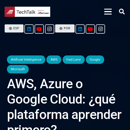
ESP
POR
Artificial Intelligence
AWS
Fast Lane
Google
Microsoft
AWS, Azure o
Google Cloud: ¿qué
plataforma aprender