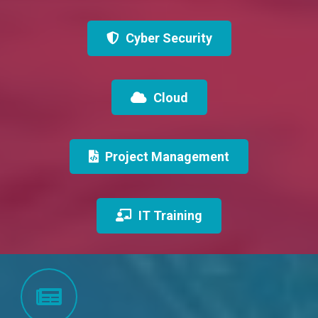
Cyber Security
Cloud
Project Management
IT Training