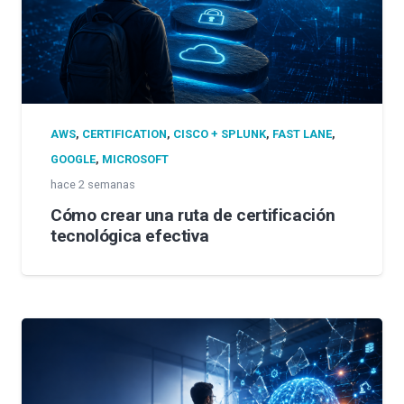
AWS
,
CERTIFICATION
,
CISCO + SPLUNK
,
FAST LANE
,
GOOGLE
,
MICROSOFT
hace 2 semanas
Cómo crear una ruta de certificación
tecnológica efectiva