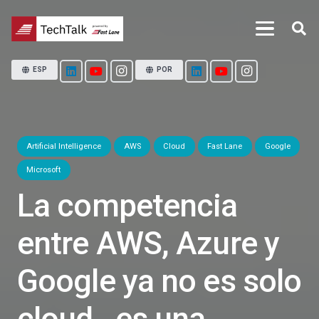
ESP
POR
Artificial Intelligence
AWS
Cloud
Fast Lane
Google
Microsoft
La competencia
entre AWS, Azure y
Google ya no es solo