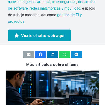
nube
,
inteligencia artificial
,
ciberseguridad
,
desarrollo
de software
,
redes inalámbricas y movilidad
, espacio
de trabajo moderno, así como
gestión de TI y
proyectos
.
Visite el sitio web aquí
Más artículos sobre el tema