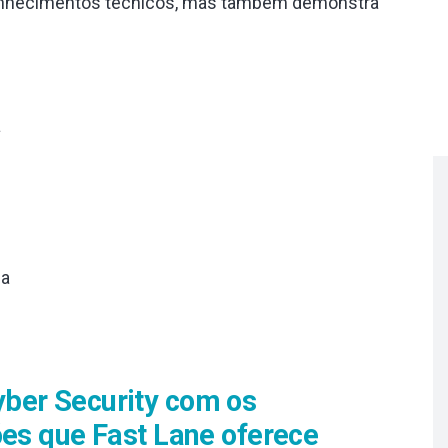
conhecimentos técnicos, mas também demonstra
a
ça
ber Security com os
ões que Fast Lane oferece