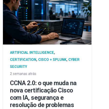
ARTIFICIAL INTELLIGENCE
,
CERTIFICATION
,
CISCO + SPLUNK
,
CYBER
SECURITY
2 semanas atrás
CCNA 2.0: o que muda na
nova certificação Cisco
com IA, segurança e
resolução de problemas