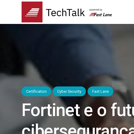
Certification
Cyber Security
Fast Lane
Fortinet e o fu
cibersegurança