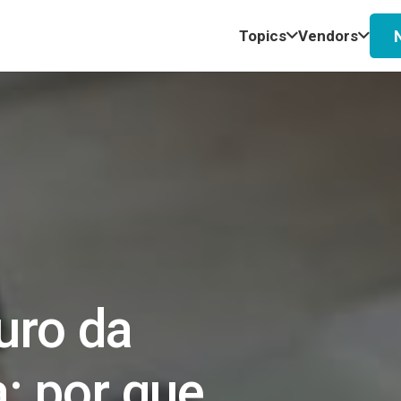
Topics
Vendors
turo da
: por que