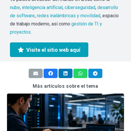
nube
,
inteligencia artificial
,
ciberseguridad
,
desarrollo
de software
,
redes inalámbricas y movilidad
, espacio
de trabajo moderno, así como
gestión de TI y
proyectos
.
Visite el sitio web aquí
Más artículos sobre el tema