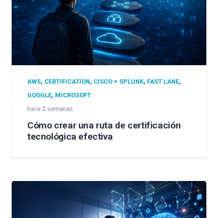
AWS
,
CERTIFICATION
,
CISCO + SPLUNK
,
FAST LANE
,
GOOGLE
,
MICROSOFT
hace 2 semanas
Cómo crear una ruta de certificación
tecnológica efectiva