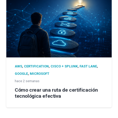
AWS
,
CERTIFICATION
,
CISCO + SPLUNK
,
FAST LANE
,
GOOGLE
,
MICROSOFT
hace 2 semanas
Cómo crear una ruta de certificación
tecnológica efectiva