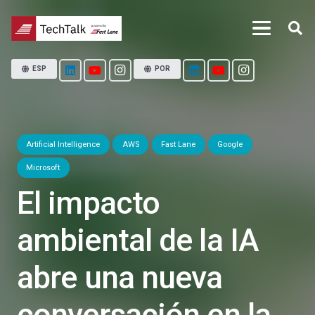
ESP
POR
Artificial Intelligence
AWS
Fast Lane
Google
Microsoft
El impacto
ambiental de la IA
abre una nueva