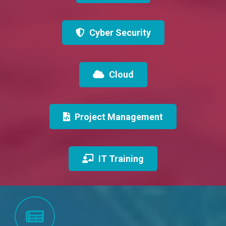
Cyber Security
Cloud
Project Management
IT Training