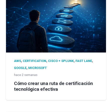
AWS
,
CERTIFICATION
,
CISCO + SPLUNK
,
FAST LANE
,
GOOGLE
,
MICROSOFT
hace 2 semanas
Cómo crear una ruta de certificación
tecnológica efectiva