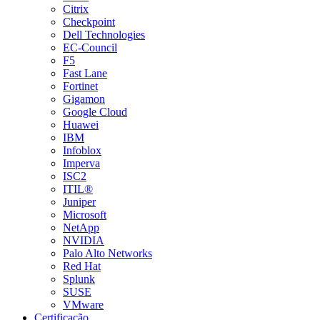
Citrix
Checkpoint
Dell Technologies
EC-Council
F5
Fast Lane
Fortinet
Gigamon
Google Cloud
Huawei
IBM
Infoblox
Imperva
ISC2
ITIL®
Juniper
Microsoft
NetApp
NVIDIA
Palo Alto Networks
Red Hat
Splunk
SUSE
VMware
Certificação