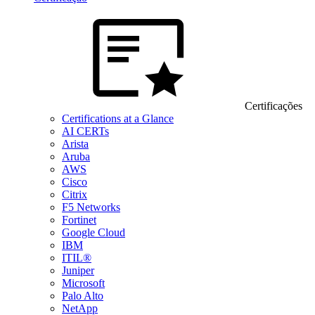
Certificações
Certifications at a Glance
AI CERTs
Arista
Aruba
AWS
Cisco
Citrix
F5 Networks
Fortinet
Google Cloud
IBM
ITIL®
Juniper
Microsoft
Palo Alto
NetApp