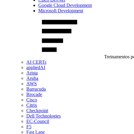
Google Cloud Development
Microsoft Development
Treinamentos po
AI CERTs
appliedAI
Arista
Aruba
AWS
Barracuda
Brocade
Cisco
Citrix
Checkpoint
Dell Technologies
EC-Council
F5
Fast Lane