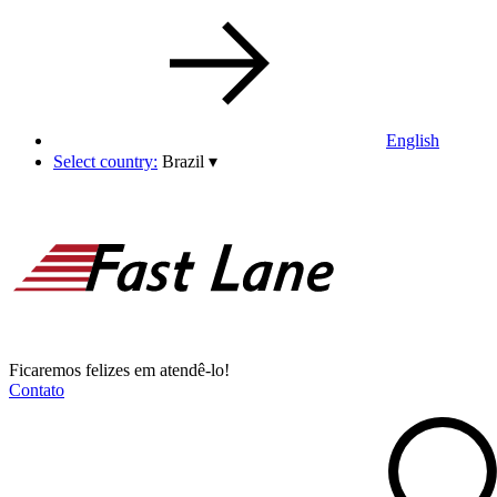
English
Select country:
Brazil
▾
Ficaremos felizes em atendê-lo!
Contato