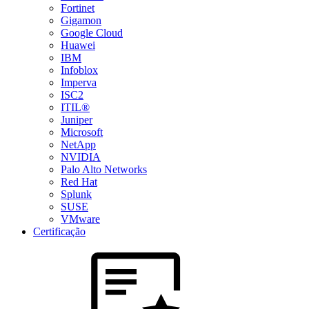
Fortinet
Gigamon
Google Cloud
Huawei
IBM
Infoblox
Imperva
ISC2
ITIL®
Juniper
Microsoft
NetApp
NVIDIA
Palo Alto Networks
Red Hat
Splunk
SUSE
VMware
Certificação