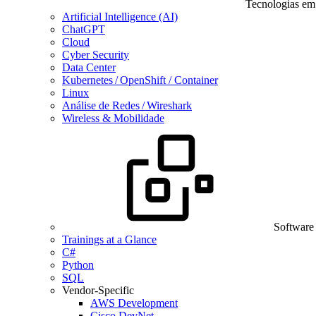
Tecnologias em
Artificial Intelligence (AI)
ChatGPT
Cloud
Cyber Security
Data Center
Kubernetes / OpenShift / Container
Linux
Análise de Redes / Wireshark
Wireless & Mobilidade
Software
Trainings at a Glance
C#
Python
SQL
Vendor-Specific
AWS Development
Cisco DevNet