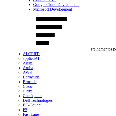
Google Cloud Development
Microsoft Development
Treinamentos po
AI CERTs
appliedAI
Arista
Aruba
AWS
Barracuda
Brocade
Cisco
Citrix
Checkpoint
Dell Technologies
EC-Council
F5
Fast Lane