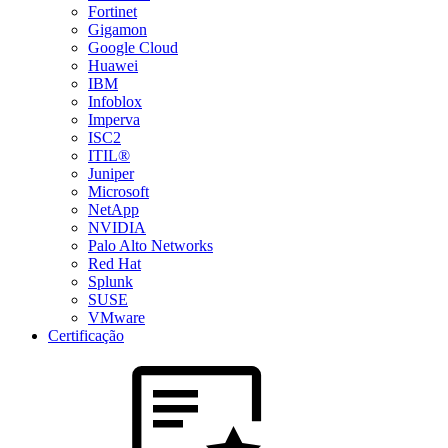
Fortinet
Gigamon
Google Cloud
Huawei
IBM
Infoblox
Imperva
ISC2
ITIL®
Juniper
Microsoft
NetApp
NVIDIA
Palo Alto Networks
Red Hat
Splunk
SUSE
VMware
Certificação