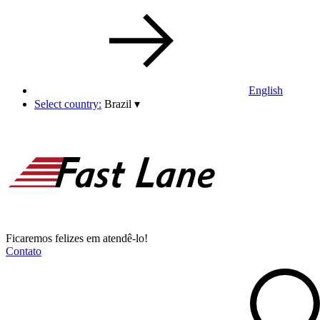
English
Select country:
Brazil
▾
Ficaremos felizes em atendê-lo!
Contato