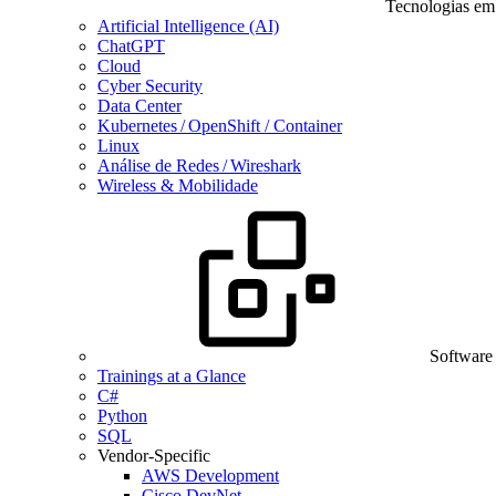
Tecnologias em
Artificial Intelligence (AI)
ChatGPT
Cloud
Cyber Security
Data Center
Kubernetes / OpenShift / Container
Linux
Análise de Redes / Wireshark
Wireless & Mobilidade
Software
Trainings at a Glance
C#
Python
SQL
Vendor-Specific
AWS Development
Cisco DevNet