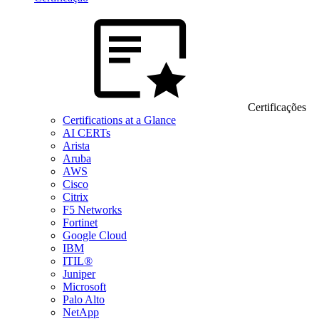
Certificações
Certifications at a Glance
AI CERTs
Arista
Aruba
AWS
Cisco
Citrix
F5 Networks
Fortinet
Google Cloud
IBM
ITIL®
Juniper
Microsoft
Palo Alto
NetApp