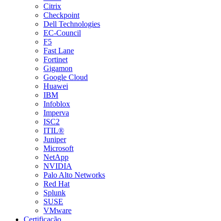
Citrix
Checkpoint
Dell Technologies
EC-Council
F5
Fast Lane
Fortinet
Gigamon
Google Cloud
Huawei
IBM
Infoblox
Imperva
ISC2
ITIL®
Juniper
Microsoft
NetApp
NVIDIA
Palo Alto Networks
Red Hat
Splunk
SUSE
VMware
Certificação