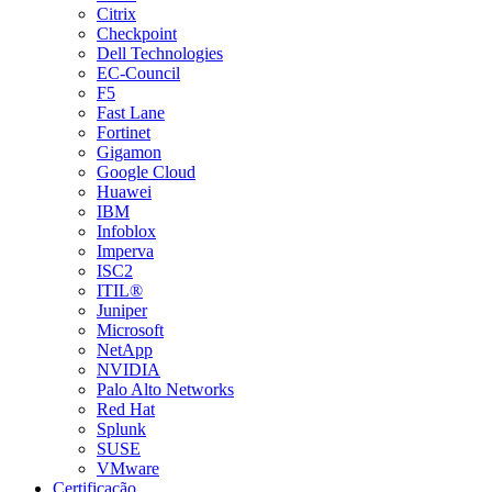
Citrix
Checkpoint
Dell Technologies
EC-Council
F5
Fast Lane
Fortinet
Gigamon
Google Cloud
Huawei
IBM
Infoblox
Imperva
ISC2
ITIL®
Juniper
Microsoft
NetApp
NVIDIA
Palo Alto Networks
Red Hat
Splunk
SUSE
VMware
Certificação