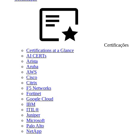
Certificações
Certifications at a Glance
AI CERTs
Arista
Aruba
AWS
Cisco
Citrix
F5 Networks
Fortinet
Google Cloud
IBM
ITIL®
Juniper
Microsoft
Palo Alto
NetApp