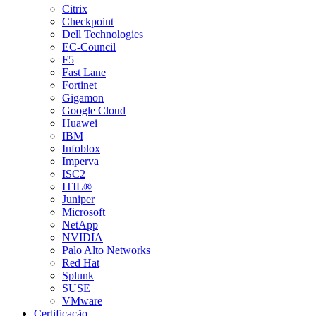
Citrix
Checkpoint
Dell Technologies
EC-Council
F5
Fast Lane
Fortinet
Gigamon
Google Cloud
Huawei
IBM
Infoblox
Imperva
ISC2
ITIL®
Juniper
Microsoft
NetApp
NVIDIA
Palo Alto Networks
Red Hat
Splunk
SUSE
VMware
Certificação