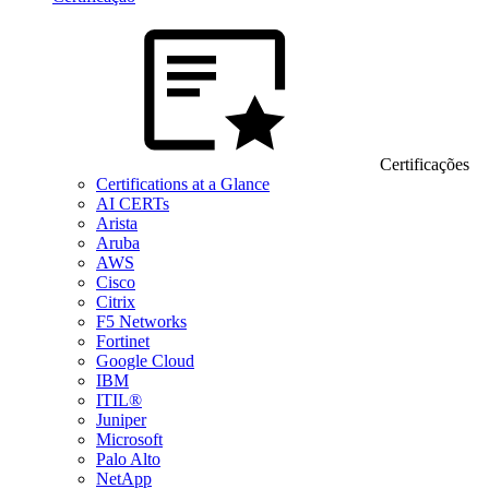
Certificações
Certifications at a Glance
AI CERTs
Arista
Aruba
AWS
Cisco
Citrix
F5 Networks
Fortinet
Google Cloud
IBM
ITIL®
Juniper
Microsoft
Palo Alto
NetApp