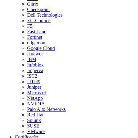
Citrix
Checkpoint
Dell Technologies
EC-Council
F5
Fast Lane
Fortinet
Gigamon
Google Cloud
Huawei
IBM
Infoblox
Imperva
ISC2
ITIL®
Juniper
Microsoft
NetApp
NVIDIA
Palo Alto Networks
Red Hat
Splunk
SUSE
VMware
Certificação