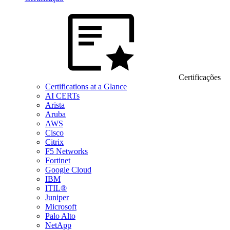
Certificações
Certifications at a Glance
AI CERTs
Arista
Aruba
AWS
Cisco
Citrix
F5 Networks
Fortinet
Google Cloud
IBM
ITIL®
Juniper
Microsoft
Palo Alto
NetApp