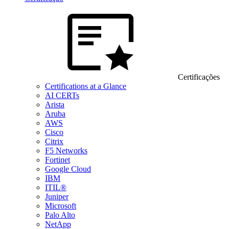
Certificações
Certifications at a Glance
AI CERTs
Arista
Aruba
AWS
Cisco
Citrix
F5 Networks
Fortinet
Google Cloud
IBM
ITIL®
Juniper
Microsoft
Palo Alto
NetApp