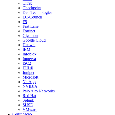
Citrix
Checkpoint
Dell Technologies
EC-Council
F5
Fast Lane
Fortinet
Gigamon
Google Cloud
Huawei
IBM
Infoblox
Imperva
ISC2
ITIL®
Juniper
Microsoft
NetApp
NVIDIA
Palo Alto Networks
Red Hat
Splunk
SUSE
VMware
Certificação