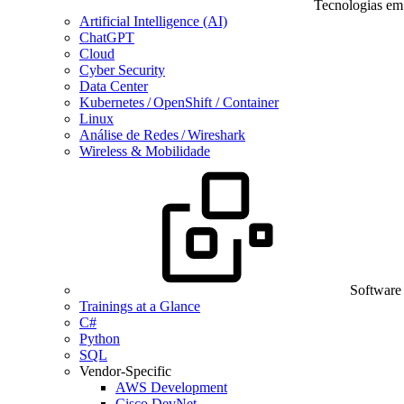
Tecnologias em
Artificial Intelligence (AI)
ChatGPT
Cloud
Cyber Security
Data Center
Kubernetes / OpenShift / Container
Linux
Análise de Redes / Wireshark
Wireless & Mobilidade
Software
Trainings at a Glance
C#
Python
SQL
Vendor-Specific
AWS Development
Cisco DevNet