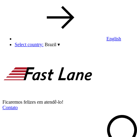
English
Select country:
Brazil
▾
Ficaremos felizes em atendê-lo!
Contato