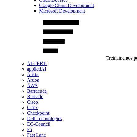
Google Cloud Development
Microsoft Development
Treinamentos po
AI CERTs
appliedAI
Arista
Aruba
AWS
Barracuda
Brocade
Cisco
Citrix
Checkpoint
Dell Technologies
EC-Council
F5
Fast Lane