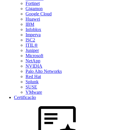
Fortinet
Gigamon
Google Cloud
Huawei
IBM
Infoblox
Imperva
ISC2
ITIL®
Juniper
Microsoft
NetApp
NVIDIA
Palo Alto Networks
Red Hat
Splunk
SUSE
VMware
Certificação