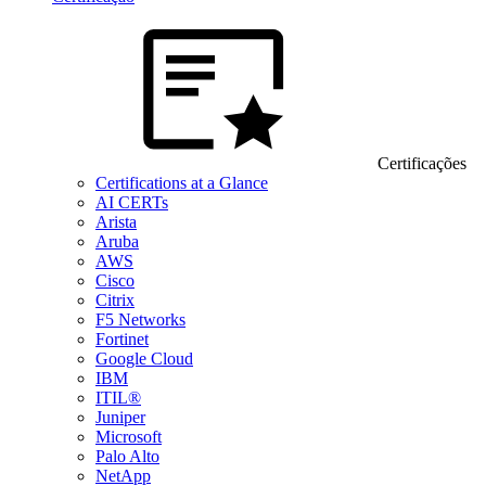
Certificações
Certifications at a Glance
AI CERTs
Arista
Aruba
AWS
Cisco
Citrix
F5 Networks
Fortinet
Google Cloud
IBM
ITIL®
Juniper
Microsoft
Palo Alto
NetApp