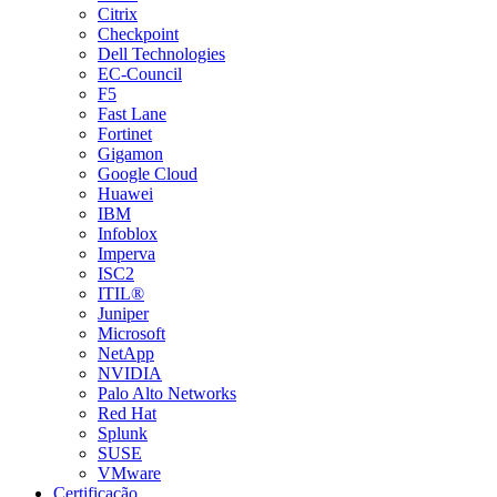
Citrix
Checkpoint
Dell Technologies
EC-Council
F5
Fast Lane
Fortinet
Gigamon
Google Cloud
Huawei
IBM
Infoblox
Imperva
ISC2
ITIL®
Juniper
Microsoft
NetApp
NVIDIA
Palo Alto Networks
Red Hat
Splunk
SUSE
VMware
Certificação