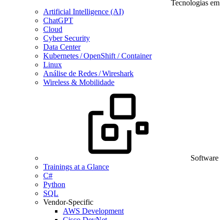
Tecnologias em
Artificial Intelligence (AI)
ChatGPT
Cloud
Cyber Security
Data Center
Kubernetes / OpenShift / Container
Linux
Análise de Redes / Wireshark
Wireless & Mobilidade
Software
Trainings at a Glance
C#
Python
SQL
Vendor-Specific
AWS Development
Cisco DevNet