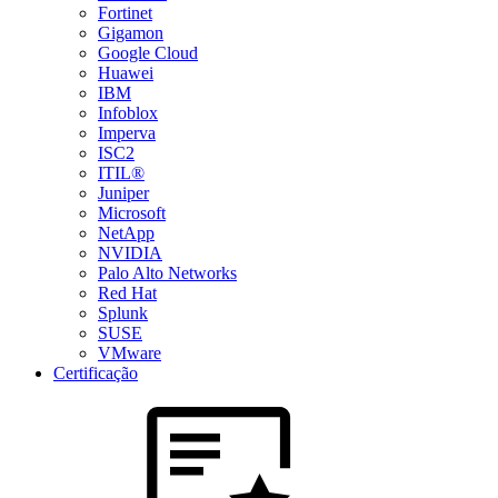
Fortinet
Gigamon
Google Cloud
Huawei
IBM
Infoblox
Imperva
ISC2
ITIL®
Juniper
Microsoft
NetApp
NVIDIA
Palo Alto Networks
Red Hat
Splunk
SUSE
VMware
Certificação