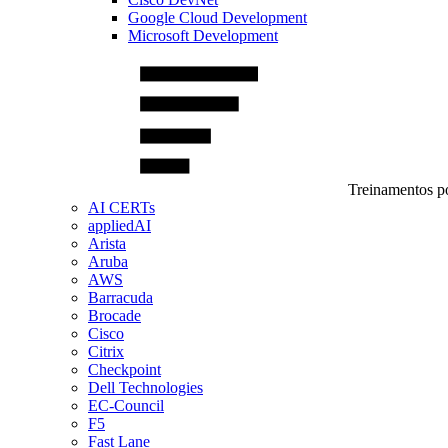
Google Cloud Development
Microsoft Development
Treinamentos po
AI CERTs
appliedAI
Arista
Aruba
AWS
Barracuda
Brocade
Cisco
Citrix
Checkpoint
Dell Technologies
EC-Council
F5
Fast Lane