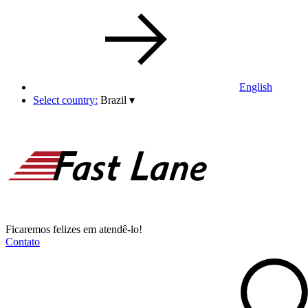
English
Select country:
Brazil
▾
Ficaremos felizes em atendê-lo!
Contato