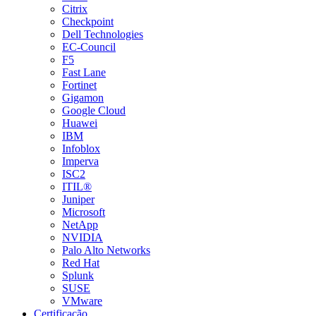
Citrix
Checkpoint
Dell Technologies
EC-Council
F5
Fast Lane
Fortinet
Gigamon
Google Cloud
Huawei
IBM
Infoblox
Imperva
ISC2
ITIL®
Juniper
Microsoft
NetApp
NVIDIA
Palo Alto Networks
Red Hat
Splunk
SUSE
VMware
Certificação