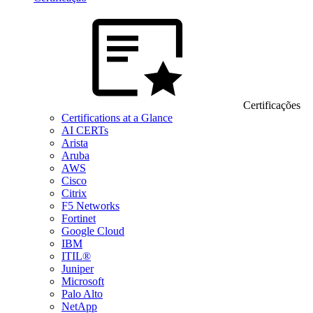
Certificações
Certifications at a Glance
AI CERTs
Arista
Aruba
AWS
Cisco
Citrix
F5 Networks
Fortinet
Google Cloud
IBM
ITIL®
Juniper
Microsoft
Palo Alto
NetApp