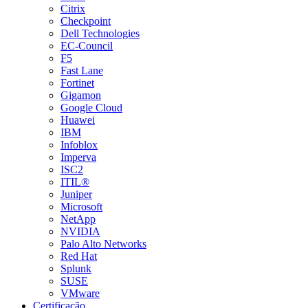
Citrix
Checkpoint
Dell Technologies
EC-Council
F5
Fast Lane
Fortinet
Gigamon
Google Cloud
Huawei
IBM
Infoblox
Imperva
ISC2
ITIL®
Juniper
Microsoft
NetApp
NVIDIA
Palo Alto Networks
Red Hat
Splunk
SUSE
VMware
Certificação