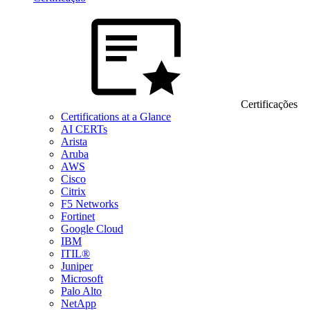
Certificações
Certifications at a Glance
AI CERTs
Arista
Aruba
AWS
Cisco
Citrix
F5 Networks
Fortinet
Google Cloud
IBM
ITIL®
Juniper
Microsoft
Palo Alto
NetApp