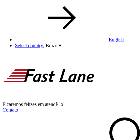
English
Select country:
Brazil
▾
Ficaremos felizes em atendê-lo!
Contato