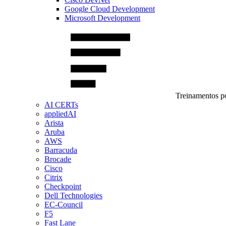
Google Cloud Development
Microsoft Development
Treinamentos po
AI CERTs
appliedAI
Arista
Aruba
AWS
Barracuda
Brocade
Cisco
Citrix
Checkpoint
Dell Technologies
EC-Council
F5
Fast Lane