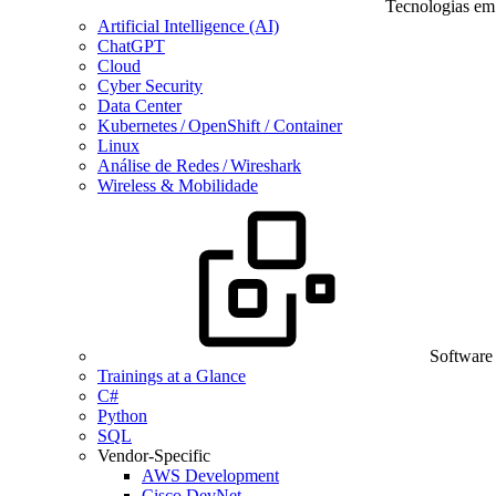
Tecnologias em
Artificial Intelligence (AI)
ChatGPT
Cloud
Cyber Security
Data Center
Kubernetes / OpenShift / Container
Linux
Análise de Redes / Wireshark
Wireless & Mobilidade
Software
Trainings at a Glance
C#
Python
SQL
Vendor-Specific
AWS Development
Cisco DevNet