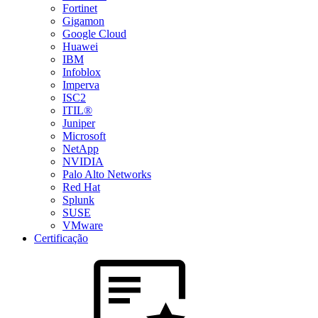
Fortinet
Gigamon
Google Cloud
Huawei
IBM
Infoblox
Imperva
ISC2
ITIL®
Juniper
Microsoft
NetApp
NVIDIA
Palo Alto Networks
Red Hat
Splunk
SUSE
VMware
Certificação