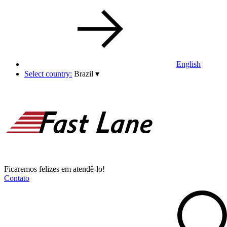
English
Select country:
Brazil
▾
Ficaremos felizes em atendê-lo!
Contato