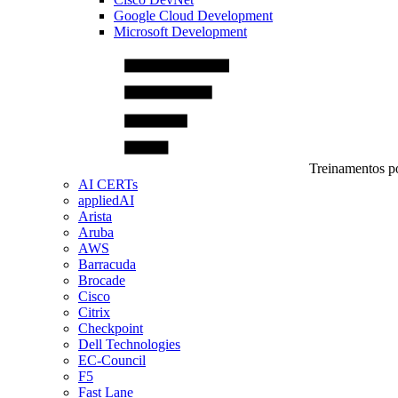
Google Cloud Development
Microsoft Development
Treinamentos po
AI CERTs
appliedAI
Arista
Aruba
AWS
Barracuda
Brocade
Cisco
Citrix
Checkpoint
Dell Technologies
EC-Council
F5
Fast Lane