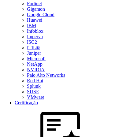
Fortinet
Gigamon
Google Cloud
Huawei
IBM
Infoblox
Imperva
ISC2
ITIL®
Juniper
Microsoft
NetApp
NVIDIA
Palo Alto Networks
Red Hat
Splunk
SUSE
VMware
Certificação