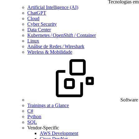
Tecnologias em
Artificial Intelligence (AI)
ChatGPT
Cloud
Cyber Security
Data Center
Kubernetes / OpenShift / Container
Linux
Análise de Redes / Wireshark
Wireless & Mobilidade
Software
Trainings at a Glance
C#
Python
SQL
Vendor-Specific
AWS Development
Cisco DevNet