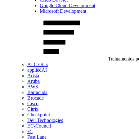
Google Cloud Development
Microsoft Development
Treinamentos po
AI CERTs
appliedAI
Arista
Aruba
AWS
Barracuda
Brocade
Cisco
Citrix
Checkpoint
Dell Technologies
EC-Council
F5
Fast Lane