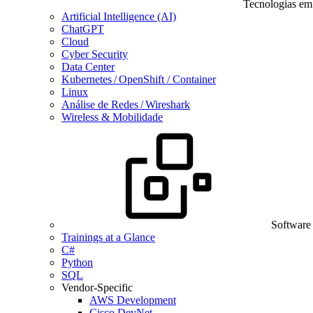
Tecnologias em
Artificial Intelligence (AI)
ChatGPT
Cloud
Cyber Security
Data Center
Kubernetes / OpenShift / Container
Linux
Análise de Redes / Wireshark
Wireless & Mobilidade
Software
Trainings at a Glance
C#
Python
SQL
Vendor-Specific
AWS Development
Cisco DevNet