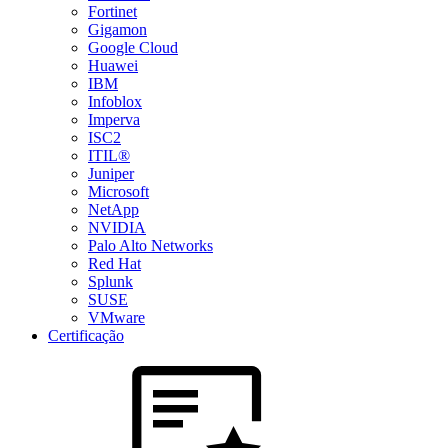
Fortinet
Gigamon
Google Cloud
Huawei
IBM
Infoblox
Imperva
ISC2
ITIL®
Juniper
Microsoft
NetApp
NVIDIA
Palo Alto Networks
Red Hat
Splunk
SUSE
VMware
Certificação