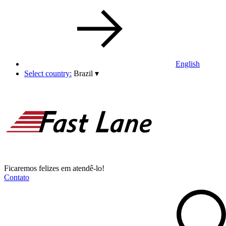
English
Select country:
Brazil
▾
Ficaremos felizes em atendê-lo!
Contato