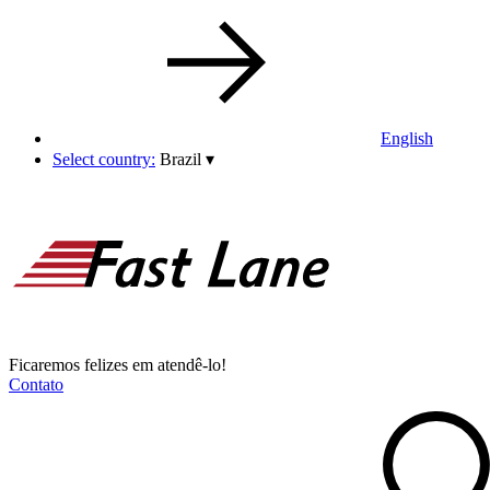
English
Select country:
Brazil
▾
Ficaremos felizes em atendê-lo!
Contato