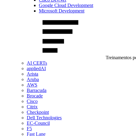
Google Cloud Development
Microsoft Development
Treinamentos po
AI CERTs
appliedAI
Arista
Aruba
AWS
Barracuda
Brocade
Cisco
Citrix
Checkpoint
Dell Technologies
EC-Council
F5
Fast Lane