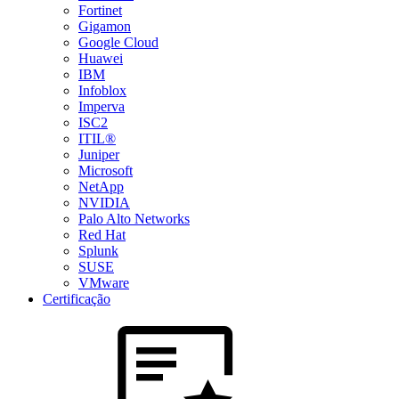
Fortinet
Gigamon
Google Cloud
Huawei
IBM
Infoblox
Imperva
ISC2
ITIL®
Juniper
Microsoft
NetApp
NVIDIA
Palo Alto Networks
Red Hat
Splunk
SUSE
VMware
Certificação