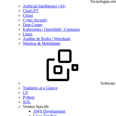
Tecnologias em
Artificial Intelligence (AI)
ChatGPT
Cloud
Cyber Security
Data Center
Kubernetes / OpenShift / Container
Linux
Análise de Redes / Wireshark
Wireless & Mobilidade
Software
Trainings at a Glance
C#
Python
SQL
Vendor-Specific
AWS Development
Cisco DevNet