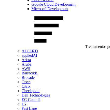
Google Cloud Development
Microsoft Development
Treinamentos po
AI CERTs
appliedAI
Arista
Aruba
AWS
Barracuda
Brocade
Cisco
Citrix
Checkpoint
Dell Technologies
EC-Council
F5
Fast Lane