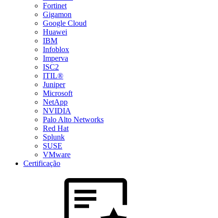
Fortinet
Gigamon
Google Cloud
Huawei
IBM
Infoblox
Imperva
ISC2
ITIL®
Juniper
Microsoft
NetApp
NVIDIA
Palo Alto Networks
Red Hat
Splunk
SUSE
VMware
Certificação