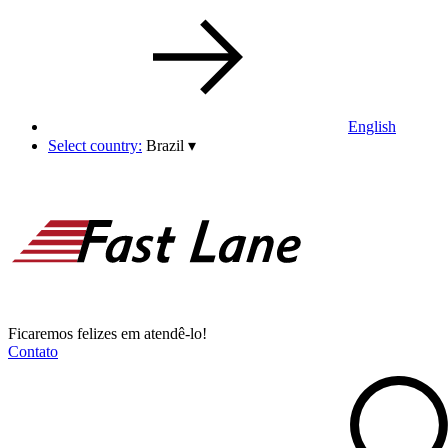
English
Select country:
Brazil
▾
Ficaremos felizes em atendê-lo!
Contato