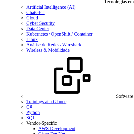
Tecnologias em
Artificial Intelligence (AI)
ChatGPT
Cloud
Cyber Security
Data Center
Kubernetes / OpenShift / Container
Linux
Análise de Redes / Wireshark
Wireless & Mobilidade
Software
Trainings at a Glance
C#
Python
SQL
Vendor-Specific
AWS Development
Cisco DevNet