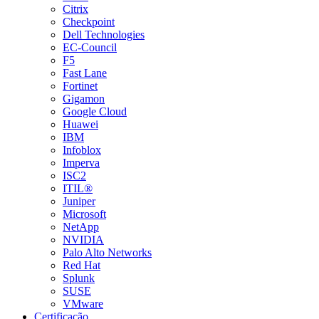
Citrix
Checkpoint
Dell Technologies
EC-Council
F5
Fast Lane
Fortinet
Gigamon
Google Cloud
Huawei
IBM
Infoblox
Imperva
ISC2
ITIL®
Juniper
Microsoft
NetApp
NVIDIA
Palo Alto Networks
Red Hat
Splunk
SUSE
VMware
Certificação