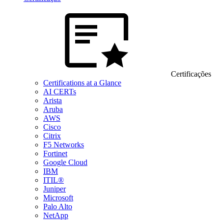
Certificações
Certifications at a Glance
AI CERTs
Arista
Aruba
AWS
Cisco
Citrix
F5 Networks
Fortinet
Google Cloud
IBM
ITIL®
Juniper
Microsoft
Palo Alto
NetApp