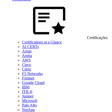
Certificações
Certifications at a Glance
AI CERTs
Arista
Aruba
AWS
Cisco
Citrix
F5 Networks
Fortinet
Google Cloud
IBM
ITIL®
Juniper
Microsoft
Palo Alto
NetApp