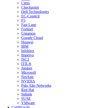
Citrix
Checkpoint
Dell Technologies
EC-Council
F5
Fast Lane
Fortinet
Gigamon
Google Cloud
Huawei
IBM
Infoblox
Imperva
ISC2
ITIL®
Juniper
Microsoft
NetApp
NVIDIA
Palo Alto Networks
Red Hat
Splunk
SUSE
VMware
Certificação