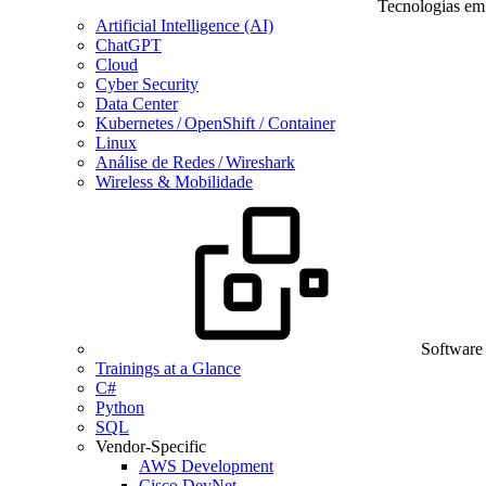
Tecnologias em
Artificial Intelligence (AI)
ChatGPT
Cloud
Cyber Security
Data Center
Kubernetes / OpenShift / Container
Linux
Análise de Redes / Wireshark
Wireless & Mobilidade
Software
Trainings at a Glance
C#
Python
SQL
Vendor-Specific
AWS Development
Cisco DevNet