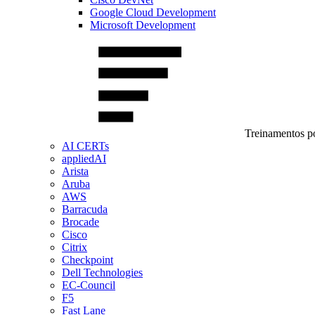
Google Cloud Development
Microsoft Development
Treinamentos po
AI CERTs
appliedAI
Arista
Aruba
AWS
Barracuda
Brocade
Cisco
Citrix
Checkpoint
Dell Technologies
EC-Council
F5
Fast Lane