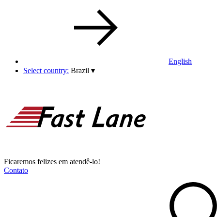
English
Select country:
Brazil
▾
Ficaremos felizes em atendê-lo!
Contato