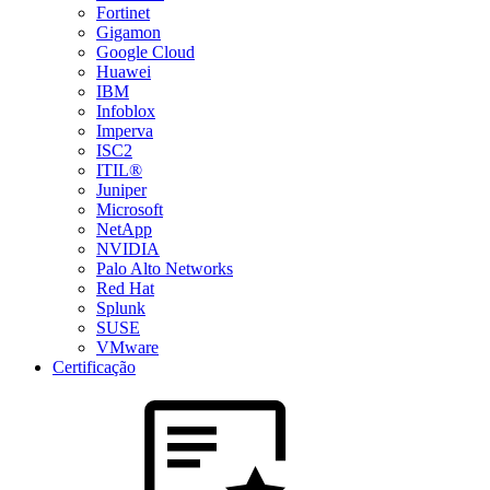
Fortinet
Gigamon
Google Cloud
Huawei
IBM
Infoblox
Imperva
ISC2
ITIL®
Juniper
Microsoft
NetApp
NVIDIA
Palo Alto Networks
Red Hat
Splunk
SUSE
VMware
Certificação