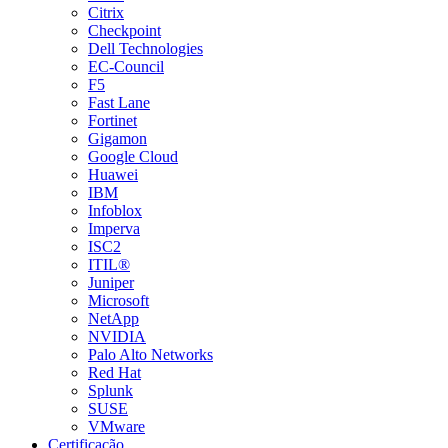
Citrix
Checkpoint
Dell Technologies
EC-Council
F5
Fast Lane
Fortinet
Gigamon
Google Cloud
Huawei
IBM
Infoblox
Imperva
ISC2
ITIL®
Juniper
Microsoft
NetApp
NVIDIA
Palo Alto Networks
Red Hat
Splunk
SUSE
VMware
Certificação