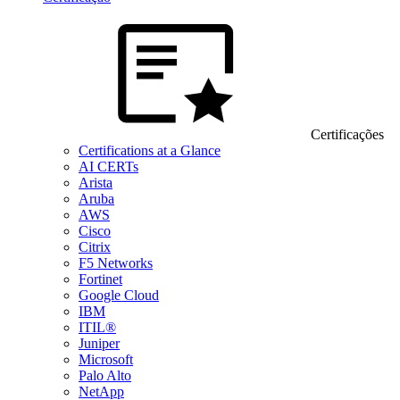
Certificações
Certifications at a Glance
AI CERTs
Arista
Aruba
AWS
Cisco
Citrix
F5 Networks
Fortinet
Google Cloud
IBM
ITIL®
Juniper
Microsoft
Palo Alto
NetApp