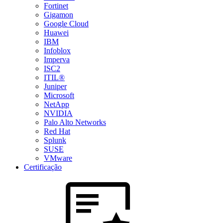
Fortinet
Gigamon
Google Cloud
Huawei
IBM
Infoblox
Imperva
ISC2
ITIL®
Juniper
Microsoft
NetApp
NVIDIA
Palo Alto Networks
Red Hat
Splunk
SUSE
VMware
Certificação