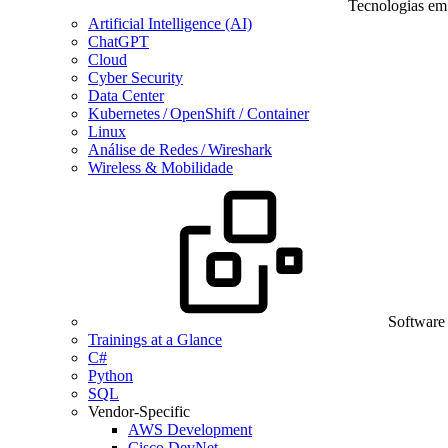
Tecnologias em
Artificial Intelligence (AI)
ChatGPT
Cloud
Cyber Security
Data Center
Kubernetes / OpenShift / Container
Linux
Análise de Redes / Wireshark
Wireless & Mobilidade
Software
Trainings at a Glance
C#
Python
SQL
Vendor-Specific
AWS Development
Cisco DevNet