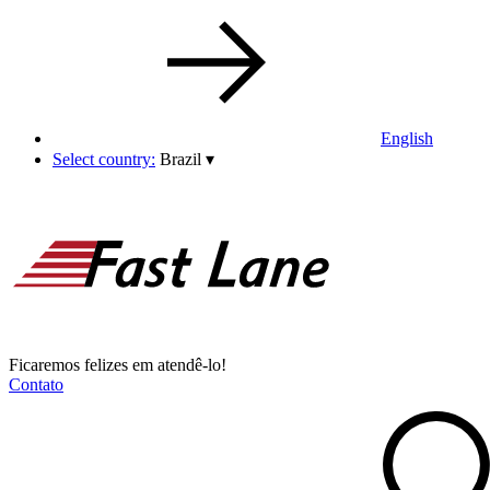
English
Select country:
Brazil
▾
Ficaremos felizes em atendê-lo!
Contato