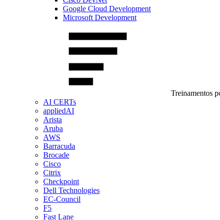
Google Cloud Development
Microsoft Development
Treinamentos po
AI CERTs
appliedAI
Arista
Aruba
AWS
Barracuda
Brocade
Cisco
Citrix
Checkpoint
Dell Technologies
EC-Council
F5
Fast Lane