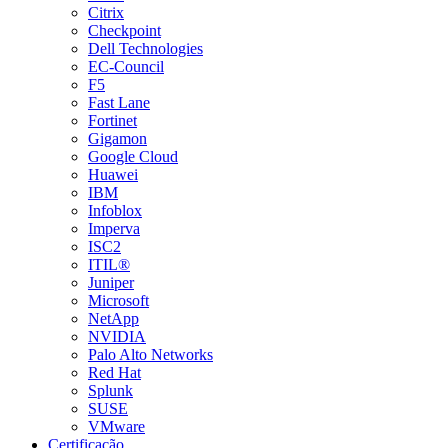
Citrix
Checkpoint
Dell Technologies
EC-Council
F5
Fast Lane
Fortinet
Gigamon
Google Cloud
Huawei
IBM
Infoblox
Imperva
ISC2
ITIL®
Juniper
Microsoft
NetApp
NVIDIA
Palo Alto Networks
Red Hat
Splunk
SUSE
VMware
Certificação