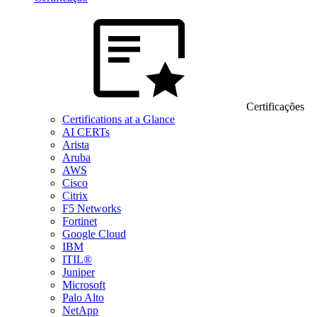
Certificações
Certifications at a Glance
AI CERTs
Arista
Aruba
AWS
Cisco
Citrix
F5 Networks
Fortinet
Google Cloud
IBM
ITIL®
Juniper
Microsoft
Palo Alto
NetApp